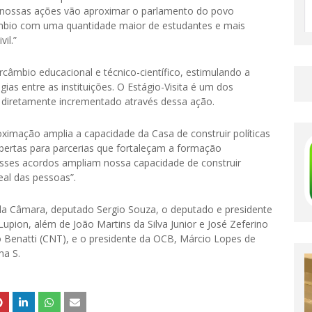
as nossas ações vão aproximar o parlamento do povo
ercâmbio com uma quantidade maior de estudantes e mais
il.”
rcâmbio educacional e técnico-científico, estimulando a
ias entre as instituições. O Estágio-Visita é um dos
diretamente incrementado através dessa ação.
imação amplia a capacidade da Casa de construir políticas
bertas para parcerias que fortaleçam a formação
 Esses acordos ampliam nossa capacidade de construir
real das pessoas”.
da Câmara, deputado Sergio Souza, o deputado e presidente
upion, além de João Martins da Silva Junior e José Zeferino
o Benatti (CNT), e o presidente da OCB, Márcio Lopes de
ma S.