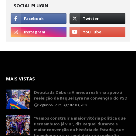
SOCIAL PLUGIN
MAIS VISTAS
Deputada Débora Almeida reafirma apoio à
reeleição de Raquel Lyra na convenção do PSD
Segunda-Feira, Agosto 03, 2026
"Vamos construir a maior vitória política que
Pernambuco já viu", diz Raquel durante a
maior convenção da história do Estado, que
homologou a sua candidatura à reeleição