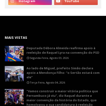
MAIS VISTAS
Deputada Débora Almeida reafirma apoio à
reeleição de Raquel Lyra na convenção do PSD
Segunda-Feira, Agosto 03, 2026
Ao lado de Miguel, prefeito Simão declara
apoio a Mendonça Filho: “o Sertão estará com
ele”
Terça-Feira, Agosto 04, 2026
"Vamos construir a maior vitória política que
Pernambuco já viu", diz Raquel durante a
maior convenção da história do Estado, que
homologou a sua candidatura à reeleição