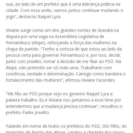
sua, ao lado de um prefeito que é uma liderança política na
cidade. Com essa união, vamos juntos continuar mudando o
jogo”, destacou Raquel Lyra.
Viviane surge como um dos grandes nomes de Gravatá na
disputa por uma vaga na Assembleia Legislativa de
Pernambuco (Alepe), reforçando a força das mulheres na
chapa do partido. “Tenho a certeza de que estou ao lado da
pessoa certa para governar Pernambuco e, por isso, decidi,
junto com Joselito, tomar a decisão de me filiar ao PSD. Na
Alepe, não pretendo ser só mais uma. Trabalharei com
coerência, verdade e determinação. Carrego como bandeira o
fortalecimento das mulheres”, afirmou Viviane Facundes.
“Me filio ao PSD porque vejo no governo Raquel Lyra a
palavra trabalho. Eu e Viviane nos juntamos a esse time por
entendermos que a mudança precisa continuar”, ressaltou o
prefeito Padre Joselito.
Falando em nome de todos os prefeitos do PSD, Dió Filho, do
município de Riacho das Almas, saudou a chegada dos novos