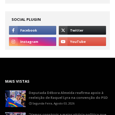
SOCIAL PLUGIN
MAIS VISTAS
Deputada Débora Almeida reafirma apoio à
reeleição de Raquel Lyra na convenção do PSD
Segunda-Feira, Agosto 03, 2026
"Vamos construir a maior vitória política que