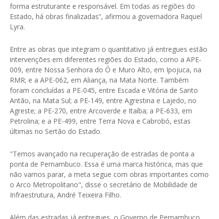
forma estruturante e responsável. Em todas as regiões do
Estado, há obras finalizadas”, afirmou a governadora Raquel
Lyra.
Entre as obras que integram o quantitativo já entregues estão
intervenções em diferentes regiões do Estado, como a APE-
009, entre Nossa Senhora do Ó e Muro Alto, em Ipojuca, na
RMR; e a APE-062, em Aliança, na Mata Norte. Também
foram concluídas a PE-045, entre Escada e Vitória de Santo
Antão, na Mata Sul; a PE-149, entre Agrestina e Lajedo, no
Agreste; a PE-270, entre Arcoverde e Itaíba; a PE-633, em
Petrolina; e a PE-499, entre Terra Nova e Cabrobó, estas
últimas no Sertão do Estado.
"Temos avançado na recuperação de estradas de ponta a
ponta de Pernambuco. Essa é uma marca histórica, mas que
não vamos parar, a meta segue com obras importantes como
o Arco Metropolitano", disse o secretário de Mobilidade de
Infraestrutura, André Teixeira Filho.
Além das estradas já entregues, o Governo de Pernambuco