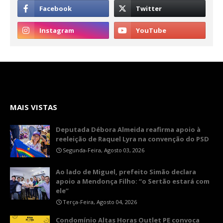
MAIS VISTAS
Deputada Débora Almeida reafirma apoio à
reeleição de Raquel Lyra na convenção do PSD
Segunda-Feira, Agosto 03, 2026
Ao lado de Miguel, prefeito Simão declara
apoio a Mendonça Filho: “o Sertão estará com
ele”
Terça-Feira, Agosto 04, 2026
Condomínio Altas Horas Outlet PE convoca