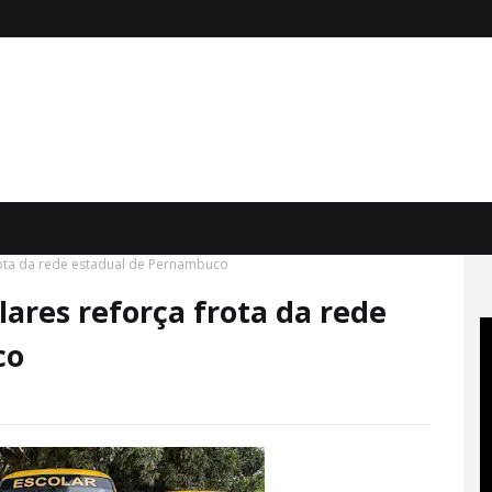
rota da rede estadual de Pernambuco
lares reforça frota da rede
co