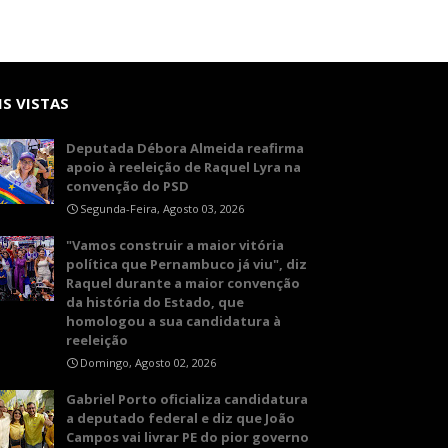
S VISTAS
Deputada Débora Almeida reafirma
apoio à reeleição de Raquel Lyra na
convenção do PSD
Segunda-Feira, Agosto 03, 2026
"Vamos construir a maior vitória
política que Pernambuco já viu", diz
Raquel durante a maior convenção
da história do Estado, que
homologou a sua candidatura à
reeleição
Domingo, Agosto 02, 2026
Gabriel Porto oficializa candidatura
a deputado federal e diz que João
Campos vai livrar PE do pior governo