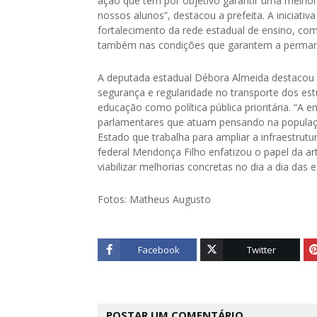
ação que tem por objetivo garantir uma melhor 
nossos alunos”, destacou a prefeita. A iniciati
fortalecimento da rede estadual de ensino, com
também nas condições que garantem a permanên
A deputada estadual Débora Almeida destacou a
segurança e regularidade no transporte dos 
educação como política pública prioritária. “A
parlamentares que atuam pensando na populaç
Estado que trabalha para ampliar a infraestrut
federal Mendonça Filho enfatizou o papel da art
viabilizar melhorias concretas no dia a dia das e
Fotos: Matheus Augusto
Facebook
Twitter
POSTAR UM COMENTÁRIO