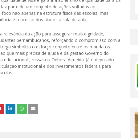
qualidade de vida e garantia ao ensino de qualidade para os
va faz parte de um conjunto de ações voltadas ao
 foco não apenas na estrutura física das escolas, mas
cia e o acesso dos alunos à sala de aula.
 relevância da ação para assegurar mais dignidade,
estudantes pernambucanos, reforçando o compromisso com a
 entrega simboliza o esforço conjunto entre os mandatos
ão que mais precisa de ajuda e da gestão Governo do
ura educacional”, ressaltou Debora Almeida. Já o deputado
iculação institucional e dos investimentos federais para
scolas.