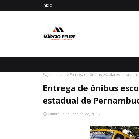
Inicio
Página inicial
Entrega de ônibus escolares reforça f
Entrega de ônibus esco
estadual de Pernambu
Quinta-Feira, Janeiro 22, 2026