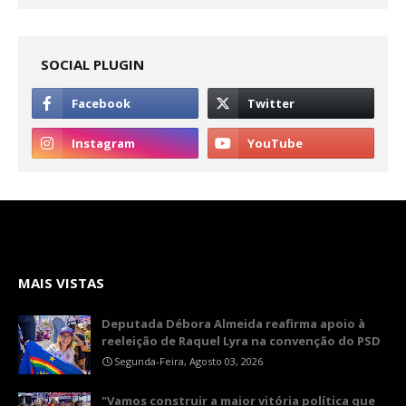
SOCIAL PLUGIN
MAIS VISTAS
Deputada Débora Almeida reafirma apoio à
reeleição de Raquel Lyra na convenção do PSD
Segunda-Feira, Agosto 03, 2026
"Vamos construir a maior vitória política que