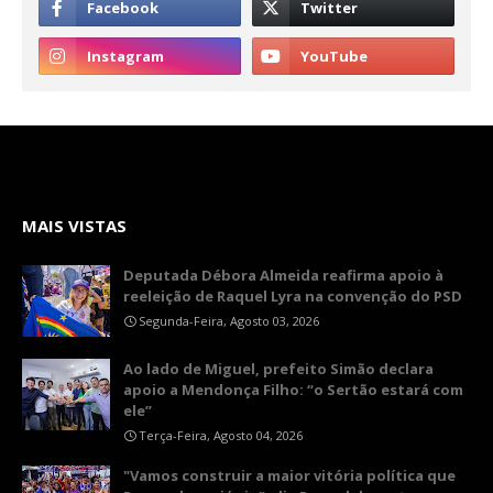
MAIS VISTAS
Deputada Débora Almeida reafirma apoio à
reeleição de Raquel Lyra na convenção do PSD
Segunda-Feira, Agosto 03, 2026
Ao lado de Miguel, prefeito Simão declara
apoio a Mendonça Filho: “o Sertão estará com
ele”
Terça-Feira, Agosto 04, 2026
"Vamos construir a maior vitória política que