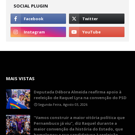
SOCIAL PLUGIN
MAIS VISTAS
Deputada Débora Almeida reafirma apoio à
reeleição de Raquel Lyra na convenção do PSD
Segunda-Feira, Agosto 03, 2026
"Vamos construir a maior vitória política que
Pernambuco já viu", diz Raquel durante a
maior convenção da história do Estado, que
homologou a sua candidatura à reeleição