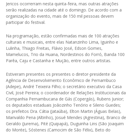
Jericos ocorrerram nesta quinta-feira, mas outras atrações
serão realizadas na cidade até o domingo. De acordo com a
organização do evento, mais de 150 mil pessoas devem
participar do festival.
Na programação, estão confirmadas mais de 100 atrações
culturais e musicais, entre elas Natanzinho Lima, Iguinho e
Lulinha, Thiago Freitas, Flávio José, Edson Gomes,
Mamelucos, Trio da Huana, Nordestinos do Forró, Banda 100
Parêa, Caju e Castanha e Mução, entre outros artistas.
Estiveram presentes os presentes o diretor-presidente da
Agência de Desenvolvimento Econômico de Pernambuco
(Adepe), André Teixeira Filho; o secretário executivo da Casa
Civil, José Pereira; o coordenador de Relações Institucionais da
Companhia Pernambucana de Gás (Copergás), Rubens Junior;
os deputados estaduais Joãozinho Tenório e Sileno Guedes;
os prefeitos Dra. Cátia (Jataúba), Elton Martin (Águas Belas),
Marivaldo Pena (Altinho), Josué Mendes (Agrestina), Branco de
Geraldo (Jurema), Pité (Quipapá), Duguinha Lins (São Joaquim
do Monte), Sóstenes (Camocim de São Félix), Beto do