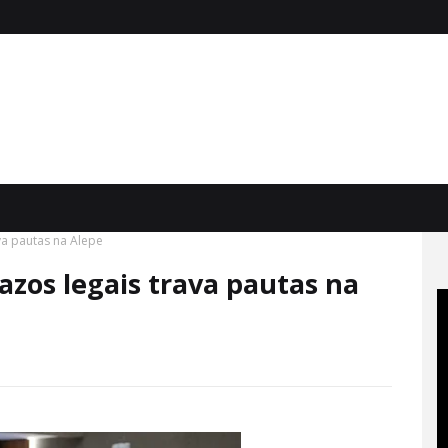
a pautas na Alepe
zos legais trava pautas na