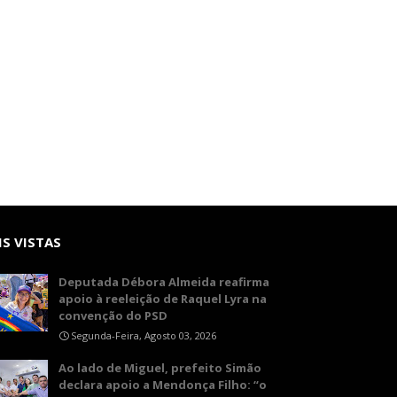
S VISTAS
Deputada Débora Almeida reafirma
apoio à reeleição de Raquel Lyra na
convenção do PSD
Segunda-Feira, Agosto 03, 2026
Ao lado de Miguel, prefeito Simão
declara apoio a Mendonça Filho: “o