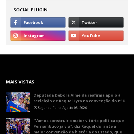
SOCIAL PLUGIN
MAIS VISTAS
Deputada Débora Almeida reafirma apoio à
reeleição de Raquel Lyra na convenção do PSD
Segunda-Feira, Agosto 03, 2026
"Vamos construir a maior vitória política que
Pernambuco já viu", diz Raquel durante a
maior convenção da história do Estado, que