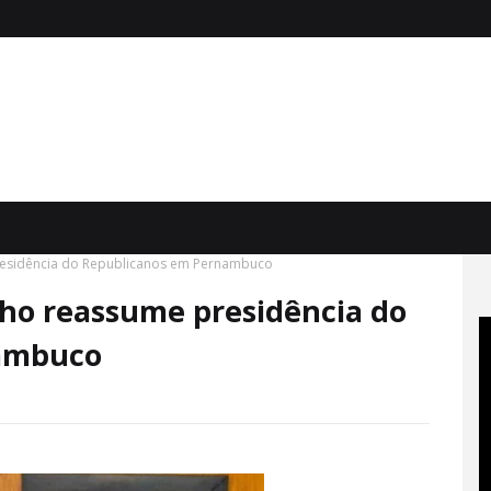
 presidência do Republicanos em Pernambuco
ilho reassume presidência do
ambuco