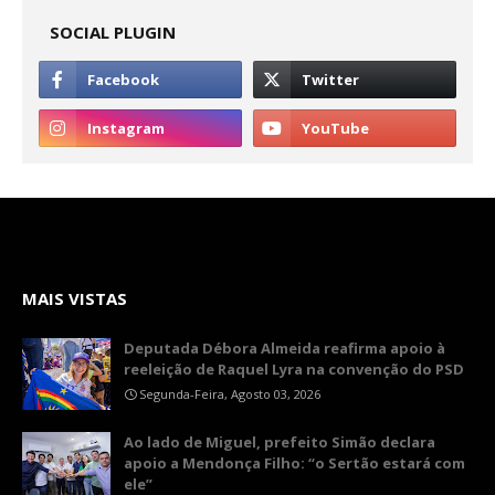
SOCIAL PLUGIN
MAIS VISTAS
Deputada Débora Almeida reafirma apoio à
reeleição de Raquel Lyra na convenção do PSD
Segunda-Feira, Agosto 03, 2026
Ao lado de Miguel, prefeito Simão declara
apoio a Mendonça Filho: “o Sertão estará com
ele”