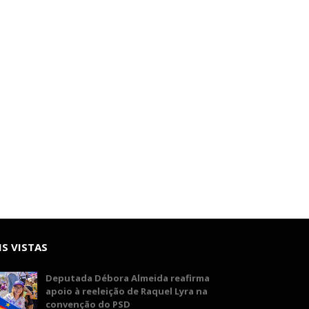
S VISTAS
Deputada Débora Almeida reafirma
apoio à reeleição de Raquel Lyra na
convenção do PSD