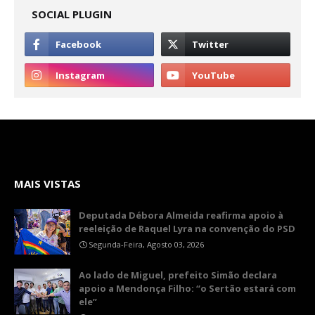
SOCIAL PLUGIN
MAIS VISTAS
Deputada Débora Almeida reafirma apoio à
reeleição de Raquel Lyra na convenção do PSD
Segunda-Feira, Agosto 03, 2026
Ao lado de Miguel, prefeito Simão declara
apoio a Mendonça Filho: “o Sertão estará com
ele”