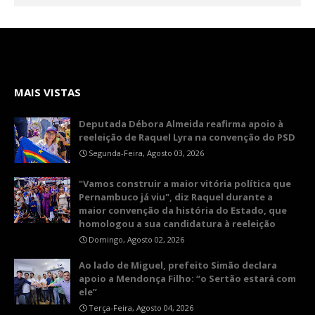
MAIS VISTAS
Deputada Débora Almeida reafirma apoio à
reeleição de Raquel Lyra na convenção do PSD
Segunda-Feira, Agosto 03, 2026
"Vamos construir a maior vitória política que
Pernambuco já viu", diz Raquel durante a
maior convenção da história do Estado, que
homologou a sua candidatura à reeleição
Domingo, Agosto 02, 2026
Ao lado de Miguel, prefeito Simão declara
apoio a Mendonça Filho: “o Sertão estará com
ele”
Terça-Feira, Agosto 04, 2026