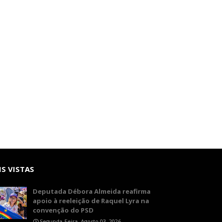
S VISTAS
Deputada Débora Almeida reafirma
apoio à reeleição de Raquel Lyra na
convenção do PSD
Segunda-Feira, Agosto 03, 2026