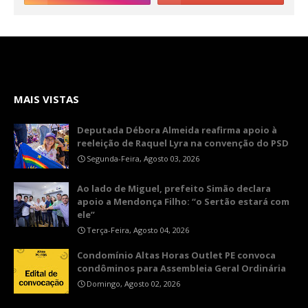
MAIS VISTAS
Deputada Débora Almeida reafirma apoio à
reeleição de Raquel Lyra na convenção do PSD
Segunda-Feira, Agosto 03, 2026
Ao lado de Miguel, prefeito Simão declara
apoio a Mendonça Filho: “o Sertão estará com
ele”
Terça-Feira, Agosto 04, 2026
Condomínio Altas Horas Outlet PE convoca
condôminos para Assembleia Geral Ordinária
Domingo, Agosto 02, 2026