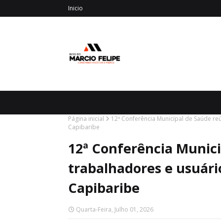
Inicio
Página inicial
12ª Conferência Municipal de Saúde re
Capibaribe
12ª Conferência Munici
trabalhadores e usuári
Capibaribe
Quarta-Feira, Julho 01, 2026