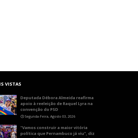
S VISTAS
Deputada Débora Almeida reafirma
apoio à reeleição de Raquel Lyra na
convenção do PSD
Segunda-Feira, Agosto 03, 2026
"Vamos construir a maior vitória
política que Pernambuco já viu", diz