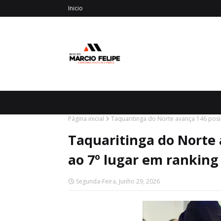
Inicio
Página inicial
Taquaritinga do Norte avança 146 pos
Taquaritinga do Norte 
ao 7º lugar em rankin
Segunda-Feira, Junho 29, 2026