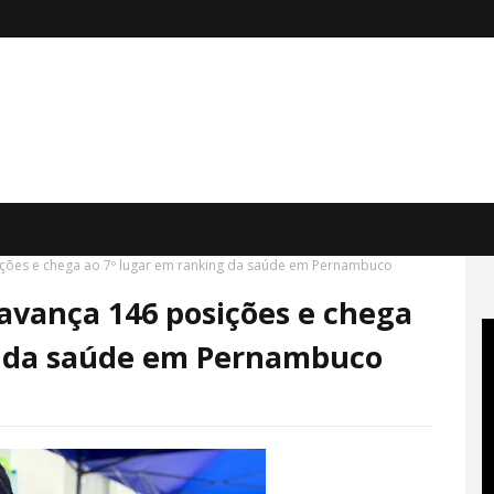
ições e chega ao 7º lugar em ranking da saúde em Pernambuco
avança 146 posições e chega
g da saúde em Pernambuco