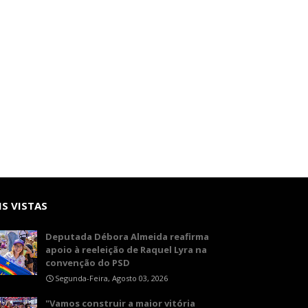
S VISTAS
Deputada Débora Almeida reafirma
apoio à reeleição de Raquel Lyra na
convenção do PSD
Segunda-Feira, Agosto 03, 2026
"Vamos construir a maior vitória