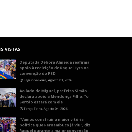
S VISTAS
Deputada Débora Almeida reafirma
apoio à reeleição de Raquel Lyra na
convenção do PSD
Segunda-Feira, Agosto 03, 2026
Ao lado de Miguel, prefeito Simão
declara apoio a Mendonça Filho: “o
Sertão estará com ele”
Terça-Feira, Agosto 04, 2026
"Vamos construir a maior vitória
política que Pernambuco já viu", diz
Raquel durante a maior convenção