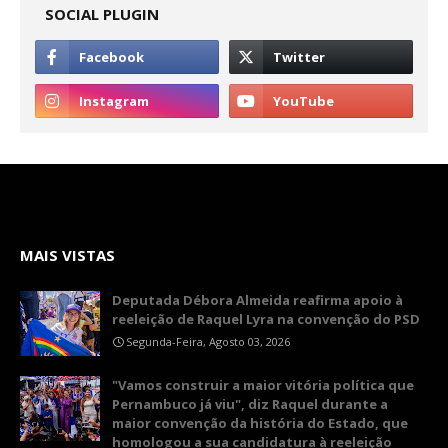
SOCIAL PLUGIN
MAIS VISTAS
Deputada Débora Almeida reafirma apoio à
reeleição de Raquel Lyra na convenção do PSD
Segunda-Feira, Agosto 03, 2026
"Vamos construir a maior vitória política que
Pernambuco já viu", diz Raquel durante a
maior convenção da história do Estado, que
homologou a sua candidatura à reeleição