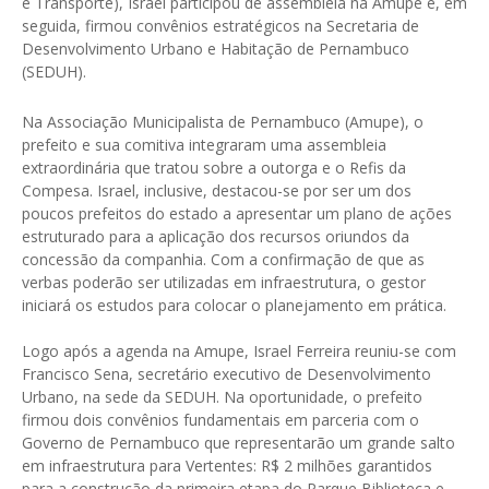
e Transporte), Israel participou de assembleia na Amupe e, em
seguida, firmou convênios estratégicos na Secretaria de
Desenvolvimento Urbano e Habitação de Pernambuco
(SEDUH).
Na Associação Municipalista de Pernambuco (Amupe), o
prefeito e sua comitiva integraram uma assembleia
extraordinária que tratou sobre a outorga e o Refis da
Compesa. Israel, inclusive, destacou-se por ser um dos
poucos prefeitos do estado a apresentar um plano de ações
estruturado para a aplicação dos recursos oriundos da
concessão da companhia. Com a confirmação de que as
verbas poderão ser utilizadas em infraestrutura, o gestor
iniciará os estudos para colocar o planejamento em prática.
Logo após a agenda na Amupe, Israel Ferreira reuniu-se com
Francisco Sena, secretário executivo de Desenvolvimento
Urbano, na sede da SEDUH. Na oportunidade, o prefeito
firmou dois convênios fundamentais em parceria com o
Governo de Pernambuco que representarão um grande salto
em infraestrutura para Vertentes: R$ 2 milhões garantidos
para a construção da primeira etapa do Parque Biblioteca e