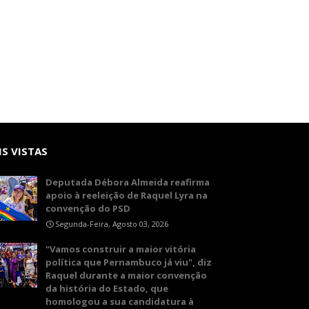
S VISTAS
Deputada Débora Almeida reafirma
apoio à reeleição de Raquel Lyra na
convenção do PSD
Segunda-Feira, Agosto 03, 2026
"Vamos construir a maior vitória
política que Pernambuco já viu", diz
Raquel durante a maior convenção
da história do Estado, que
homologou a sua candidatura à