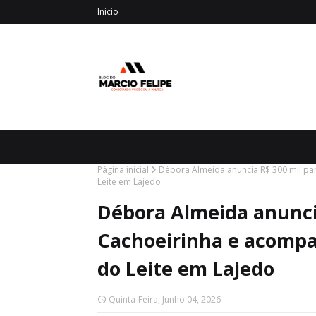
Inicio
Página inicial
Débora Almeida anuncia R$ 300 mil p
Leite em Lajedo
Débora Almeida anunci
Cachoeirinha e acomp
do Leite em Lajedo
Quinta-Feira, Junho 04, 2026