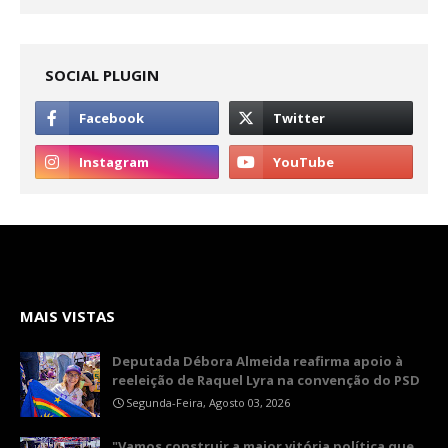
SOCIAL PLUGIN
MAIS VISTAS
Deputada Débora Almeida reafirma apoio à
reeleição de Raquel Lyra na convenção do PSD
Segunda-Feira, Agosto 03, 2026
"Vamos construir a maior vitória política que