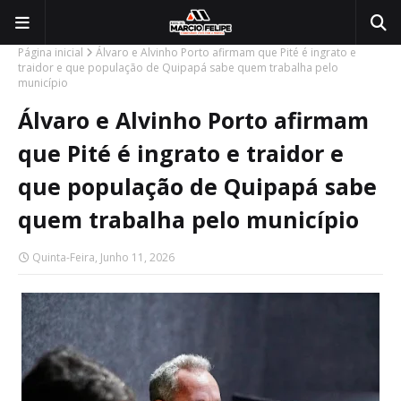
Página inicial
Álvaro e Alvinho Porto afirmam que Pité é ingrato e
traidor e que população de Quipapá sabe quem trabalha pelo
município
Álvaro e Alvinho Porto afirmam
que Pité é ingrato e traidor e
que população de Quipapá sabe
quem trabalha pelo município
Quinta-Feira, Junho 11, 2026