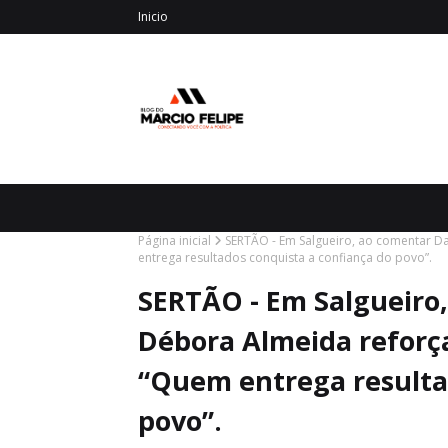
Inicio
Página inicial
SERTÃO - Em Salgueiro, ao comentar D
entrega resultados conquista a confiança do povo”.
SERTÃO - Em Salgueiro
Débora Almeida reforç
“Quem entrega resulta
povo”.