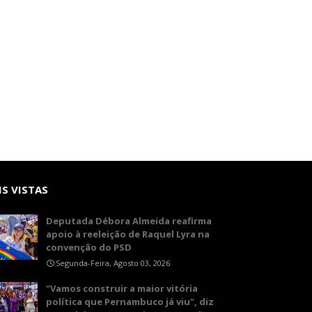
S VISTAS
Deputada Débora Almeida reafirma
apoio à reeleição de Raquel Lyra na
convenção do PSD
Segunda-Feira, Agosto 03, 2026
"Vamos construir a maior vitória
política que Pernambuco já viu", diz