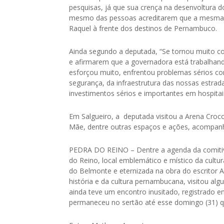
pesquisas, já que sua crença na desenvoltura d
mesmo das pessoas acreditarem que a mesma ser
Raquel à frente dos destinos de Pernambuco.
Ainda segundo a deputada, “Se tornou muito
e afirmarem que a governadora está trabalhan
esforçou muito, enfrentou problemas sérios c
segurança, da infraestrutura das nossas estrad
investimentos sérios e importantes em hospitai
Em Salgueiro, a deputada visitou a Arena Croc
Mãe, dentre outras espaços e ações, acompanh
PEDRA DO REINO – Dentre a agenda da comitiva
do Reino, local emblemático e místico da cultu
do Belmonte e eternizada na obra do escritor A
história e da cultura pernambucana, visitou al
ainda teve um encontro inusitado, registrado em
permaneceu no sertão até esse domingo (31) q