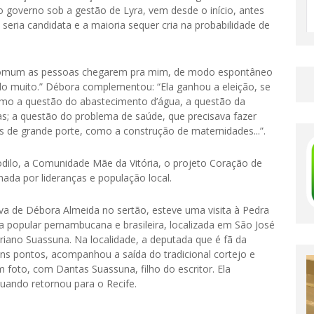
o governo sob a gestão de Lyra, vem desde o início, antes
ia candidata e a maioria sequer cria na probabilidade de
 comum as pessoas chegarem pra mim, de modo espontâneo
do muito.” Débora complementou: “Ela ganhou a eleição, se
omo a questão do abastecimento d’água, a questão da
as; a questão do problema de saúde, que precisava fazer
s de grande porte, como a construção de maternidades...”.
odilo, a Comunidade Mãe da Vitória, o projeto Coração de
ada por lideranças e população local.
 de Débora Almeida no sertão, esteve uma visita à Pedra
ra popular pernambucana e brasileira, localizada em São José
riano Suassuna. Na localidade, a deputada que é fã da
guns pontos, acompanhou a saída do tradicional cortejo e
 foto, com Dantas Suassuna, filho do escritor. Ela
uando retornou para o Recife.