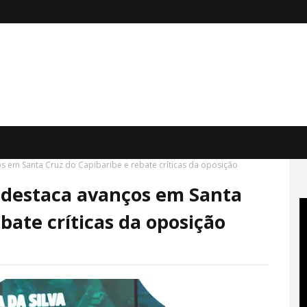
 em Santa Cruz do Capibaribe e rebate críticas da oposição
 destaca avanços em Santa
bate críticas da oposição