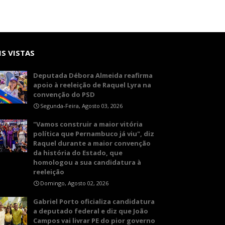
S VISTAS
Deputada Débora Almeida reafirma
apoio à reeleição de Raquel Lyra na
convenção do PSD
Segunda-Feira, Agosto 03, 2026
"Vamos construir a maior vitória
política que Pernambuco já viu", diz
Raquel durante a maior convenção
da história do Estado, que
homologou a sua candidatura à
reeleição
Domingo, Agosto 02, 2026
Gabriel Porto oficializa candidatura
a deputado federal e diz que João
Campos vai livrar PE do pior governo