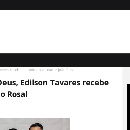
avares recebe o apoio do vereador João Rosal
eus, Edilson Tavares recebe
ão Rosal