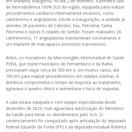
em Araripina, inaugurou, no dia 2 de fevereiro, a primeira sala
de hemodinâmica 100% SUS da região, equipada para realizar
procedimentos cardíacos minimamente invasivos, como
cateterismo e angioplastia. Desde a inauguração, a unidade já
atendeu 26 pacientes de Cabrobó, Exu, Petrolina, Santa
Filomena e outras 9 cidades do Sertão. Foram realizados 26
cateterismos, 11 angioplastias transluminais coronarianas e
um implante de marcapasso provisório transvenoso.
Antes, os moradores da Macrorregião Interestadual de Saúde
PEBA, que reúne municípios de Pernambuco e da Bahia,
precisavam viajar cerca de 300 km e, em muitos casos, até
700 km para realizar procedimentos em cidades vizinhas. A
distância comprometia o tempo de resposta ao tratamento,
agravava o quadro clínico e aumentava o risco de sequelas.
A sala estava equipada e com equipe especializada desde
dezembro de 2023, mas aguardava autorização do Ministério
da Saúde para iniciar os atendimentos pelo SUS. O
credenciamento foi conquistado após articulação do deputado
federal Eduardo da Fonte (PP) e da deputada estadual Roberta