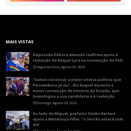
MAIS VISTAS
Deputada Débora Almeida reafirma apoio à
reeleição de Raquel Lyra na convenção do PSD
Segunda-Feira, Agosto 03, 2026
"Vamos construir a maior vitória política que
Pernambuco já viu", diz Raquel durante a
maior convenção da história do Estado, que
homologou a sua candidatura à reeleição
Domingo, Agosto 02, 2026
Ao lado de Miguel, prefeito Simão declara
apoio a Mendonça Filho: “o Sertão estará com
ele”