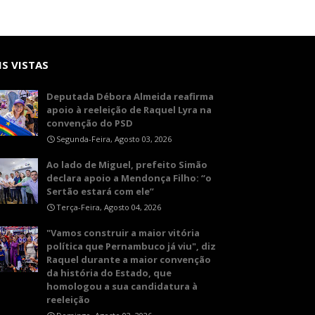
S VISTAS
Deputada Débora Almeida reafirma
apoio à reeleição de Raquel Lyra na
convenção do PSD
Segunda-Feira, Agosto 03, 2026
Ao lado de Miguel, prefeito Simão
declara apoio a Mendonça Filho: “o
Sertão estará com ele”
Terça-Feira, Agosto 04, 2026
"Vamos construir a maior vitória
política que Pernambuco já viu", diz
Raquel durante a maior convenção
da história do Estado, que
homologou a sua candidatura à
reeleição