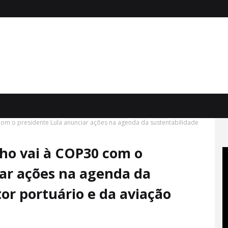
0 com o presidente Lula anunciar ações na agenda da sustentabilidade
ilho vai à COP30 com o
iar ações na agenda da
or portuário e da aviação