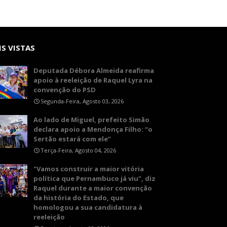
S VISTAS
Deputada Débora Almeida reafirma
apoio à reeleição de Raquel Lyra na
convenção do PSD
Segunda-Feira, Agosto 03, 2026
Ao lado de Miguel, prefeito Simão
declara apoio a Mendonça Filho: “o
Sertão estará com ele”
Terça-Feira, Agosto 04, 2026
"Vamos construir a maior vitória
política que Pernambuco já viu", diz
Raquel durante a maior convenção
da história do Estado, que
homologou a sua candidatura à
reeleição