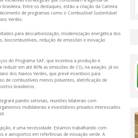
 brasileira. Entre os destaques, estão a criação da Carteira
rtalecimento de programas como o Combustível Sustentável
vios Verdes.
 voltados para descarbonização, modernização energética dos
is, biocombustíveis, redução de emissões e inovação
nços do Programa SAF, que incentiva a produção e
de reduzir em até 80% as emissões de CO₂ na aviação. Já no
 plano dos Navios Verdes, que prevê incentivos para
 de combustíveis menos poluentes, eletrificação de
ortos brasileiros.
tegrará painéis setoriais, reuniões bilaterais com
rganismos multilaterais e investidores privados interessados
il.
 opção, é uma necessidade. Estamos trabalhando com
os e aeroportos em referências de inovação verde. A