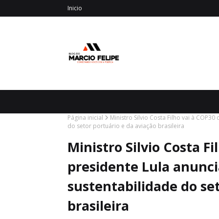
Inicio
Página inicial
Ministro Silvio Costa Filho vai à COP3
do setor portuário e da aviação brasileira
Ministro Silvio Costa F
presidente Lula anunc
sustentabilidade do set
brasileira