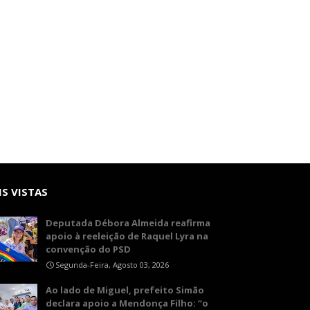
S VISTAS
Deputada Débora Almeida reafirma
apoio à reeleição de Raquel Lyra na
convenção do PSD
Segunda-Feira, Agosto 03, 2026
Ao lado de Miguel, prefeito Simão
declara apoio a Mendonça Filho: “o