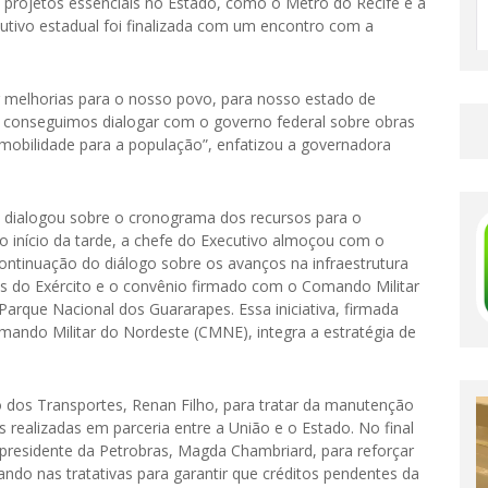
 projetos essenciais no Estado, como o Metrô do Recife e a
utivo estadual foi finalizada com um encontro com a
r melhorias para o nosso povo, para nosso estado de
, conseguimos dialogar com o governo federal sobre obras
 mobilidade para a população”, enfatizou a governadora
a dialogou sobre o cronograma dos recursos para o
início da tarde, a chefe do Executivo almoçou com o
ntinuação do diálogo sobre os avanços na infraestrutura
s do Exército e o convênio firmado com o Comando Militar
Parque Nacional dos Guararapes. Essa iniciativa, firmada
ndo Militar do Nordeste (CMNE), integra a estratégia de
o dos Transportes, Renan Filho, para tratar da manutenção
realizadas em parceria entre a União e o Estado. No final
presidente da Petrobras, Magda Chambriard, para reforçar
ndo nas tratativas para garantir que créditos pendentes da