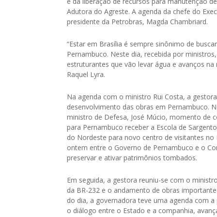
e da liberação de recursos para manutenção de
Adutora do Agreste. A agenda da chefe do Exec
presidente da Petrobras, Magda Chambriard.
“Estar em Brasília é sempre sinônimo de busca
Pernambuco. Neste dia, recebida por ministros
estruturantes que vão levar água e avanços na
Raquel Lyra.
Na agenda com o ministro Rui Costa, a gestor
desenvolvimento das obras em Pernambuco. No 
ministro de Defesa, José Múcio, momento de co
para Pernambuco receber a Escola de Sargento
do Nordeste para novo centro de visitantes no 
ontem entre o Governo de Pernambuco e o Coma
preservar e ativar patrimônios tombados.
Em seguida, a gestora reuniu-se com o ministr
da BR-232 e o andamento de obras importantes 
do dia, a governadora teve uma agenda com a 
o diálogo entre o Estado e a companhia, avança