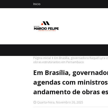
Inicio
Página inicial
Em Brasília, governadora Raquel Lyra
obras estruturantes em Pernambuco
Em Brasília, governad
agendas com ministros 
andamento de obras e
Quarta-Feira, Novembro 26, 2025