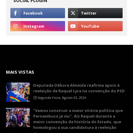
SOCIAL PLUGIN
MAIS VISTAS
Deputada Débora Almeida reafirma apoio à
reeleição de Raquel Lyra na convenção do PSD
Segunda-Feira, Agosto 03, 2026
"Vamos construir a maior vitória política que
Pernambuco já viu", diz Raquel durante a
maior convenção da história do Estado, que
homologou a sua candidatura à reeleição