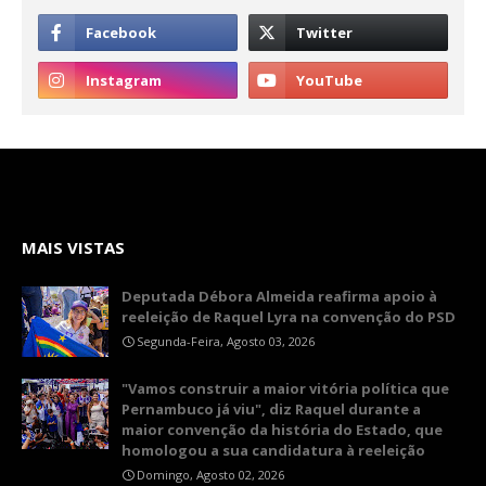
MAIS VISTAS
Deputada Débora Almeida reafirma apoio à
reeleição de Raquel Lyra na convenção do PSD
Segunda-Feira, Agosto 03, 2026
"Vamos construir a maior vitória política que
Pernambuco já viu", diz Raquel durante a
maior convenção da história do Estado, que
homologou a sua candidatura à reeleição
Domingo, Agosto 02, 2026