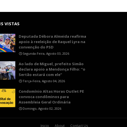
S VISTAS
Deputada Débora Almeida reafirma
apoio à reeleição de Raquel Lyra na
convenção do PSD
Segunda-Feira, Agosto 03, 2026
Ao lado de Miguel, prefeito Simão
declara apoio a Mendonça Filho: “o
Sertão estará com ele”
Terça-Feira, Agosto 04, 2026
Condomínio Altas Horas Outlet PE
convoca condôminos para
Assembleia Geral Ordinária
Domingo, Agosto 02, 2026
Inicio
About
Contact Us