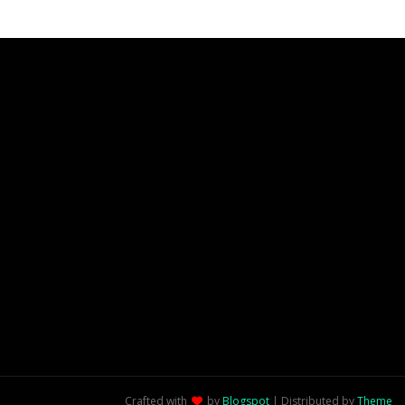
Crafted with
by
Blogspot
| Distributed by
Theme