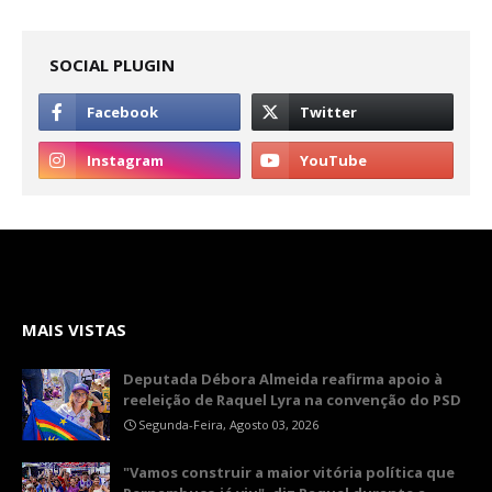
SOCIAL PLUGIN
MAIS VISTAS
Deputada Débora Almeida reafirma apoio à
reeleição de Raquel Lyra na convenção do PSD
Segunda-Feira, Agosto 03, 2026
"Vamos construir a maior vitória política que