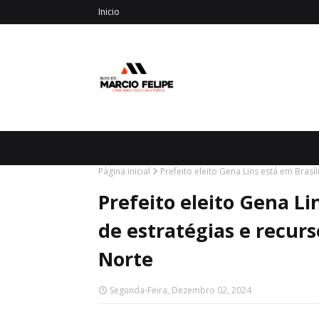
Inicio
Página inicial
Prefeito eleito Gena Lins está em Bras
Prefeito eleito Gena Li
de estratégias e recur
Norte
Segunda-Feira, Dezembro 02, 2024