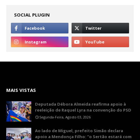
SOCIAL PLUGIN
MAIS VISTAS
Deputada Débora Almeida reafirma apoio à
reeleição de Raquel Lyra na convenção do PSD
Segunda-Feira, Agosto 03, 2026
Ao lado de Miguel, prefeito Simão declara
apoio a Mendonça Filho: “o Sertão estará com