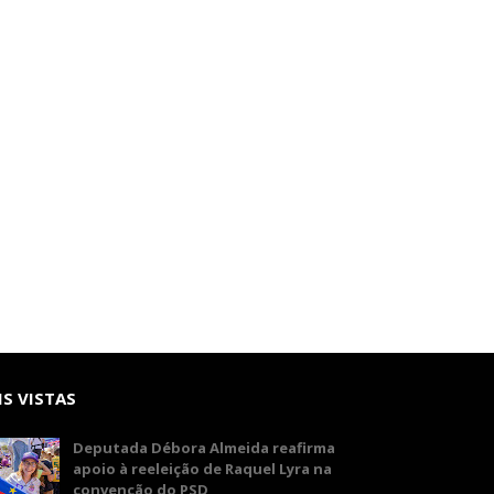
S VISTAS
Deputada Débora Almeida reafirma
apoio à reeleição de Raquel Lyra na
convenção do PSD