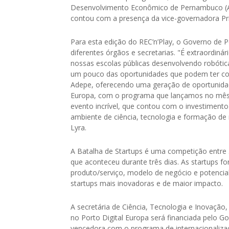
Desenvolvimento Econômico de Pernambuco (Ad
contou com a presença da vice-governadora Pris
Para esta edição do REC’n’Play, o Governo de 
diferentes órgãos e secretarias. "É extraordin
nossas escolas públicas desenvolvendo robótica
um pouco das oportunidades que podem ter com
Adepe, oferecendo uma geração de oportunidade
Europa, com o programa que lançamos no mês p
evento incrível, que contou com o investimen
ambiente de ciência, tecnologia e formação de
Lyra.
A Batalha de Startups é uma competição entre 
que aconteceu durante três dias. As startups fo
produto/serviço, modelo de negócio e potencial
startups mais inovadoras e de maior impacto.
A secretária de Ciência, Tecnologia e Inovação
no Porto Digital Europa será financiada pelo G
vencedora com o programa de internacionalizaç