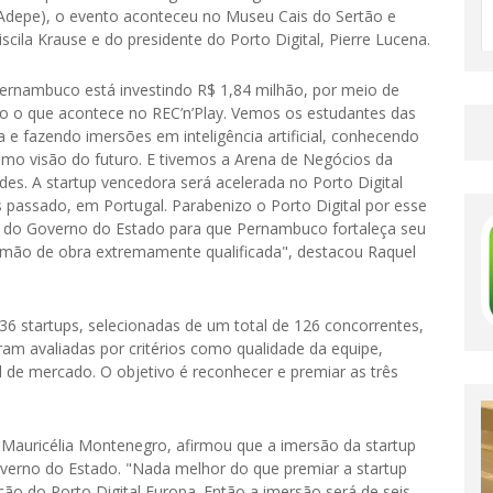
epe), o evento aconteceu no Museu Cais do Sertão e
cila Krause e do presidente do Porto Digital, Pierre Lucena.
Pernambuco está investindo R$ 1,84 milhão, por meio de
ário o que acontece no REC’n’Play. Vemos os estudantes das
 e fazendo imersões em inteligência artificial, conhecendo
o visão do futuro. E tivemos a Arena de Negócios da
s. A startup vencedora será acelerada no Porto Digital
assado, em Portugal. Parabenizo o Porto Digital por esse
to do Governo do Estado para que Pernambuco fortaleça seu
 mão de obra extremamente qualificada", destacou Raquel
36 startups, selecionadas de um total de 126 concorrentes,
ram avaliadas por critérios como qualidade da equipe,
 de mercado. O objetivo é reconhecer e premiar as três
, Mauricélia Montenegro, afirmou que a imersão da startup
overno do Estado. "Nada melhor do que premiar a startup
ão do Porto Digital Europa. Então a imersão será de seis