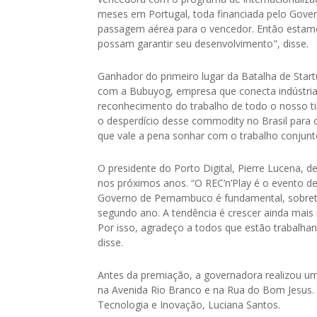
meses em Portugal, toda financiada pelo Gove
passagem aérea para o vencedor. Então estamo
possam garantir seu desenvolvimento", disse.
Ganhador do primeiro lugar da Batalha de Star
com a Bubuyog, empresa que conecta indústrias,
reconhecimento do trabalho de todo o nosso t
o desperdício desse commodity no Brasil para
que vale a pena sonhar com o trabalho conjun
O presidente do Porto Digital, Pierre Lucena, 
nos próximos anos. “O REC’n’Play é o evento d
Governo de Pernambuco é fundamental, sobret
segundo ano. A tendência é crescer ainda mais
Por isso, agradeço a todos que estão trabalha
disse.
Antes da premiação, a governadora realizou um
na Avenida Rio Branco e na Rua do Bom Jesus. N
Tecnologia e Inovação, Luciana Santos.