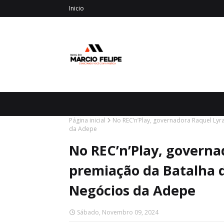
Inicio
Página inicial
No REC’n’Play, governadora Raquel Lyr
da Adepe
No REC’n’Play, governa
premiação da Batalha 
Negócios da Adepe
Sábado, Novembro 09, 2024