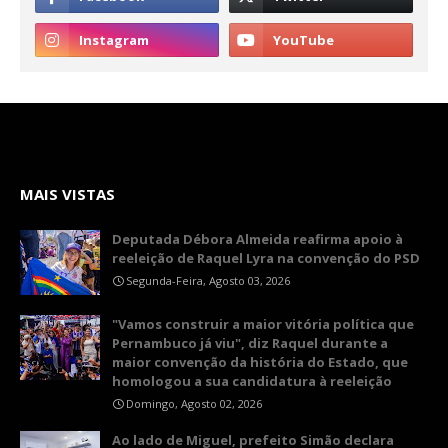
MAIS VISTAS
Deputada Débora Almeida reafirma apoio à
reeleição de Raquel Lyra na convenção do PSD
Segunda-Feira, Agosto 03, 2026
"Vamos construir a maior vitória política que
Pernambuco já viu", diz Raquel durante a
maior convenção da história do Estado, que
homologou a sua candidatura à reeleição
Domingo, Agosto 02, 2026
Ao lado de Miguel, prefeito Simão declara