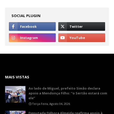
SOCIAL PLUGIN
MAIS VISTAS
Ao lado de Miguel, prefeito Simão declara
apoio a Mendonça Filho: “o Sertão estará com
ele”
Terça-Feira, Agosto 04, 2026
Deputada Débora Almeida reafirma apoio à