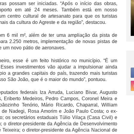
bras possam ser iniciadas. “Após o início das obras,
eroporto em até 24 meses. Também está em nosso
um centro cultural de artesanato para que os turistas
s da cultura do Agreste e da região”, destacou.
om 6 mil m², além de ter uma ampliação da pista de
ara 2.250 metros, implementação de novas pistas de
e um novo pátio de aeronaves.
eiro, esse é um feito histórico no município. “É um
Esses investimentos vão ajudar a impulsionar ainda
o a grandes capitais do país, trazendo mais turistas
osso São João, que é o maior do mundo”, pontuou.
putados federais Iza Arruda, Luciano Bivar, Augusto
s, Eriberto Medeiros, Pedro Campos, Coronel Meira e
oãozinho Tenório, Mário Ricardo, Chaparral, William
oão de Nadegi, Rosa Amorim e João Paulo Costa; o ex-
os secretários estaduais Túlio Vilaça (Casa Civil) e
a); o diretor-presidente da Agência de Desenvolvimento
eixeira; o diretor-presidente da Agência Nacional de