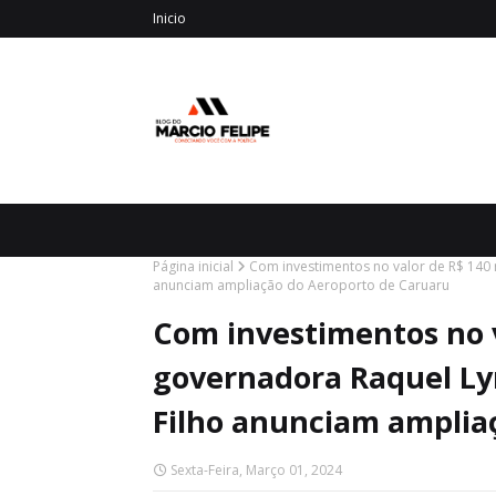
Inicio
Página inicial
Com investimentos no valor de R$ 140 m
anunciam ampliação do Aeroporto de Caruaru
Com investimentos no v
governadora Raquel Lyr
Filho anunciam amplia
Sexta-Feira, Março 01, 2024