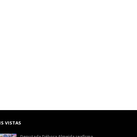
S VISTAS
Deputada Débora Almeida reafirma