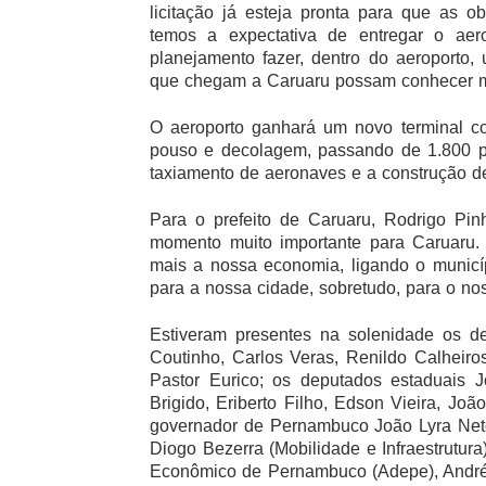
licitação já esteja pronta para que as o
temos a expectativa de entregar o a
planejamento fazer, dentro do aeroporto, 
que chegam a Caruaru possam conhecer mai
O aeroporto ganhará um novo terminal c
pouso e decolagem, passando de 1.800 p
taxiamento de aeronaves e a construção d
Para o prefeito de Caruaru, Rodrigo Pinh
momento muito importante para Caruaru. 
mais a nossa economia, ligando o municípi
para a nossa cidade, sobretudo, para o n
Estiveram presentes na solenidade os de
Coutinho, Carlos Veras, Renildo Calheiro
Pastor Eurico; os deputados estaduais J
Brigido, Eriberto Filho, Edson Vieira, J
governador de Pernambuco João Lyra Neto; 
Diogo Bezerra (Mobilidade e Infraestrutur
Econômico de Pernambuco (Adepe), André T