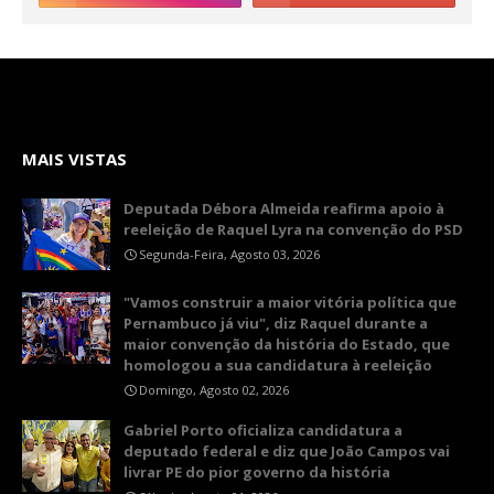
MAIS VISTAS
Deputada Débora Almeida reafirma apoio à
reeleição de Raquel Lyra na convenção do PSD
Segunda-Feira, Agosto 03, 2026
"Vamos construir a maior vitória política que
Pernambuco já viu", diz Raquel durante a
maior convenção da história do Estado, que
homologou a sua candidatura à reeleição
Domingo, Agosto 02, 2026
Gabriel Porto oficializa candidatura a
deputado federal e diz que João Campos vai
livrar PE do pior governo da história