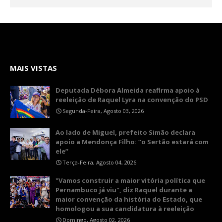
MAIS VISTAS
Deputada Débora Almeida reafirma apoio à
reeleição de Raquel Lyra na convenção do PSD
Segunda-Feira, Agosto 03, 2026
Ao lado de Miguel, prefeito Simão declara
apoio a Mendonça Filho: “o Sertão estará com
ele”
Terça-Feira, Agosto 04, 2026
"Vamos construir a maior vitória política que
Pernambuco já viu", diz Raquel durante a
maior convenção da história do Estado, que
homologou a sua candidatura à reeleição
Domingo, Agosto 02, 2026