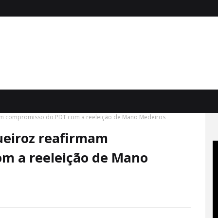
mam compromisso do PDT com a reeleição de Mano Medeiros
ueiroz reafirmam
m a reeleição de Mano