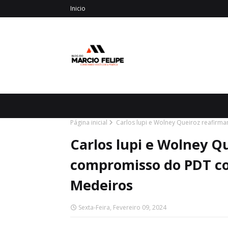
Inicio
Página inicial
Carlos lupi e Wolney Queiroz reafir
Carlos lupi e Wolney Q
compromisso do PDT co
Medeiros
Sexta-Feira, Fevereiro 09, 2024