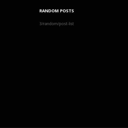
RANDOM POSTS
3/random/post-list