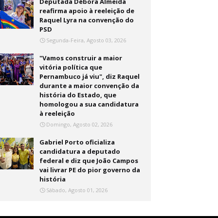
Deputada Débora Almeida
reafirma apoio à reeleição de
Raquel Lyra na convenção do
PSD
Segunda-Feira, Agosto 03, 2026
"Vamos construir a maior
vitória política que
Pernambuco já viu", diz Raquel
durante a maior convenção da
história do Estado, que
homologou a sua candidatura
à reeleição
Domingo, Agosto 02, 2026
Gabriel Porto oficializa
candidatura a deputado
federal e diz que João Campos
vai livrar PE do pior governo da
história
Sábado, Agosto 01, 2026