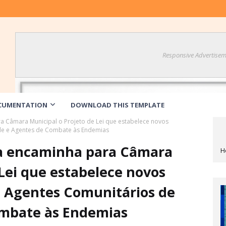
Responsive Advertisem
CUMENTATION
DOWNLOAD THIS TEMPLATE
a Câmara Municipal o Projeto de Lei que estabelece novos
de e Agentes de Combate às Endemias
ra encaminha para Câmara
H
 Lei que estabelece novos
 Agentes Comunitários de
ombate às Endemias