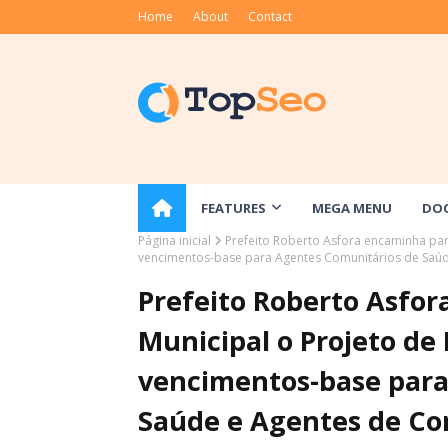
Home
About
Contact
FEATURES
MEGA MENU
DO
Página inicial
Prefeito Roberto Asfora encaminha par
vencimentos-base para Agentes Comunitários de Saú
Prefeito Roberto Asfo
Municipal o Projeto de
vencimentos-base para
Saúde e Agentes de C