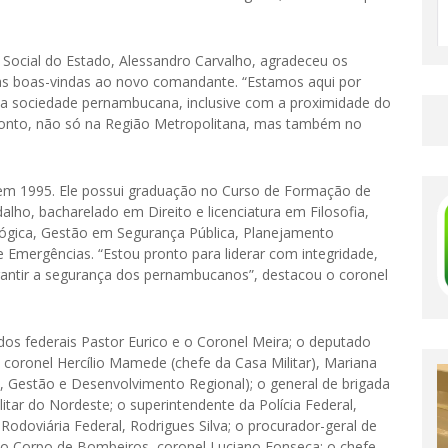
 Social do Estado, Alessandro Carvalho, agradeceu os
u as boas-vindas ao novo comandante. “Estamos aqui por
 a sociedade pernambucana, inclusive com a proximidade do
ronto, não só na Região Metropolitana, mas também no
m 1995. Ele possui graduação no Curso de Formação de
dalho, bacharelado em Direito e licenciatura em Filosofia,
gica, Gestão em Segurança Pública, Planejamento
 Emergências. “Estou pronto para liderar com integridade,
arantir a segurança dos pernambucanos”, destacou o coronel
s federais Pastor Eurico e o Coronel Meira; o deputado
is coronel Hercílio Mamede (chefe da Casa Militar), Mariana
, Gestão e Desenvolvimento Regional); o general de brigada
ar do Nordeste; o superintendente da Polícia Federal,
Rodoviária Federal, Rodrigues Silva; o procurador-geral de
do Corpo de Bombeiros, coronel Luciano Fonseca; o chefe