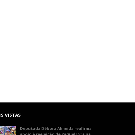
S VISTAS
Deputada Débora Almeida reafirma
apoio à reeleição de Raquel Lyra na