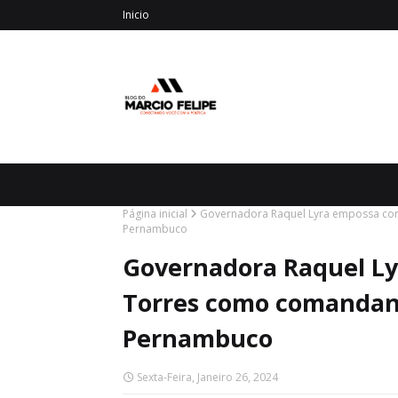
Inicio
Página inicial
Governadora Raquel Lyra empossa coro
Pernambuco
Governadora Raquel Ly
Torres como comandante
Pernambuco
Sexta-Feira, Janeiro 26, 2024