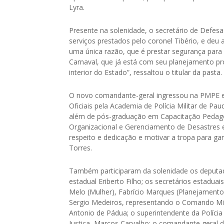
Lyra.
Presente na solenidade, o secretário de Defesa
serviços prestados pelo coronel Tibério, e de
uma única razão, que é prestar segurança para
Carnaval, que já está com seu planejamento p
interior do Estado”, ressaltou o titular da pasta.
O novo comandante-geral ingressou na PMPE e
Oficiais pela Academia de Polícia Militar de Pau
além de pós-graduação em Capacitação Pedagó
Organizacional e Gerenciamento de Desastres e
respeito e dedicação e motivar a tropa para g
Torres.
Também participaram da solenidade os deputado
estadual Eriberto Filho; os secretários estadua
Melo (Mulher), Fabrício Marques (Planejamento
Sergio Medeiros, representando o Comando Milit
Antonio de Pádua; o superintendente da Polícia 
Justiça, Marcos Carvalho; o comandante geral 