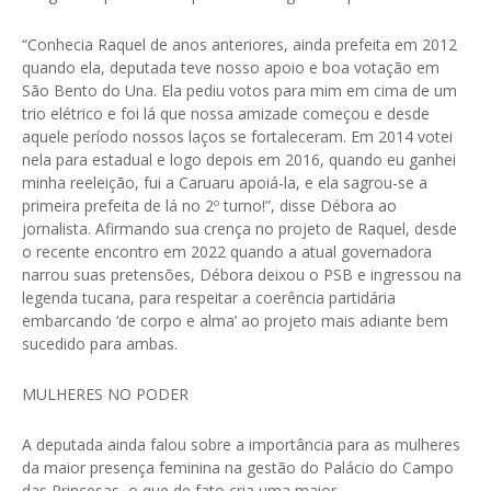
“Conhecia Raquel de anos anteriores, ainda prefeita em 2012
quando ela, deputada teve nosso apoio e boa votação em
São Bento do Una. Ela pediu votos para mim em cima de um
trio elétrico e foi lá que nossa amizade começou e desde
aquele período nossos laços se fortaleceram. Em 2014 votei
nela para estadual e logo depois em 2016, quando eu ganhei
minha reeleição, fui a Caruaru apoiá-la, e ela sagrou-se a
primeira prefeita de lá no 2º turno!”, disse Débora ao
jornalista. Afirmando sua crença no projeto de Raquel, desde
o recente encontro em 2022 quando a atual governadora
narrou suas pretensões, Débora deixou o PSB e ingressou na
legenda tucana, para respeitar a coerência partidária
embarcando ‘de corpo e alma’ ao projeto mais adiante bem
sucedido para ambas.
MULHERES NO PODER
A deputada ainda falou sobre a importância para as mulheres
da maior presença feminina na gestão do Palácio do Campo
das Princesas, o que de fato cria uma maior