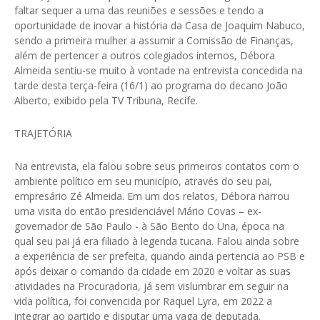
faltar sequer a uma das reuniões e sessões e tendo a
oportunidade de inovar a história da Casa de Joaquim Nabuco,
sendo a primeira mulher a assumir a Comissão de Finanças,
além de pertencer a outros colegiados internos, Débora
Almeida sentiu-se muito à vontade na entrevista concedida na
tarde desta terça-feira (16/1) ao programa do decano João
Alberto, exibido pela TV Tribuna, Recife.
TRAJETÓRIA
Na entrevista, ela falou sobre seus primeiros contatos com o
ambiente político em seu município, através do seu pai,
empresário Zé Almeida. Em um dos relatos, Débora narrou
uma visita do então presidenciável Mário Covas – ex-
governador de São Paulo - à São Bento do Una, época na
qual seu pai já era filiado à legenda tucana. Falou ainda sobre
a experiência de ser prefeita, quando ainda pertencia ao PSB e
após deixar o comando da cidade em 2020 e voltar as suas
atividades na Procuradoria, já sem vislumbrar em seguir na
vida política, foi convencida por Raquel Lyra, em 2022 a
integrar ao partido e disputar uma vaga de deputada.