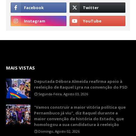
MAIS VISTAS
Deputada Débora Almeida reafirma apoio à
reeleição de Raquel Lyra na convenção do PSD
Segunda-Feira, Agosto 03, 2026
"Vamos construir a maior vitória política que
Pernambuco já viu", diz Raquel durante a
maior convenção da história do Estado, que
homologou a sua candidatura à reeleição
Domingo, Agosto 02, 2026