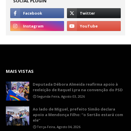
SOCIAL PLUGIN
MAIS VISTAS
Deputada Débora Almeida reafirma apoio à
reeleição de Raquel Lyra na convenção do PSD
Segunda-Feira, Agosto 03, 2026
Ao lado de Miguel, prefeito Simão declara
apoio a Mendonça Filho: “o Sertão estará com
ele”
Terça-Feira, Agosto 04, 2026