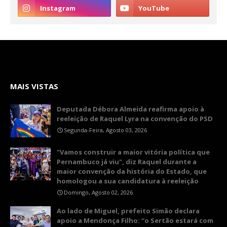
MAIS VISTAS
Deputada Débora Almeida reafirma apoio à
reeleição de Raquel Lyra na convenção do PSD
Segunda-Feira, Agosto 03, 2026
"Vamos construir a maior vitória política que
Pernambuco já viu", diz Raquel durante a
maior convenção da história do Estado, que
homologou a sua candidatura à reeleição
Domingo, Agosto 02, 2026
Ao lado de Miguel, prefeito Simão declara
apoio a Mendonça Filho: “o Sertão estará com